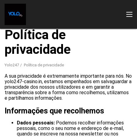
Yolo247
Registro
Cassino
Apostas
Bônus
Baixar
Política de
Pagamentos
Avaliações
Aviator
Vortex
Chicken Road
privacidade
Yolo247
Política de privacidade
A sua privacidade é extremamente importante para nós. No
yolo247-casino.in, estamos empenhados em salvaguardar a
privacidade dos nossos utilizadores e em garantir a
transparência sobre a forma como recolhemos, utilizamos
e partilhamos informações.
Informações que recolhemos
Dados pessoais:
Podemos recolher informações
pessoais, como o seu nome e endereço de e-mail,
quando se inscreve na nossa newsletter ou nos