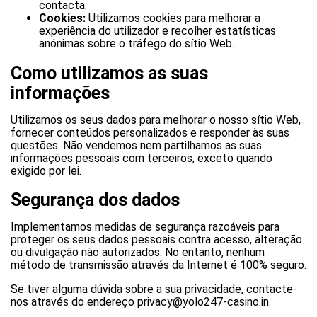
contacta.
Cookies:
Utilizamos cookies para melhorar a
experiência do utilizador e recolher estatísticas
anónimas sobre o tráfego do sítio Web.
Como utilizamos as suas
informações
Utilizamos os seus dados para melhorar o nosso sítio Web,
fornecer conteúdos personalizados e responder às suas
questões. Não vendemos nem partilhamos as suas
informações pessoais com terceiros, exceto quando
exigido por lei.
Segurança dos dados
Implementamos medidas de segurança razoáveis para
proteger os seus dados pessoais contra acesso, alteração
ou divulgação não autorizados. No entanto, nenhum
método de transmissão através da Internet é 100% seguro.
Se tiver alguma dúvida sobre a sua privacidade, contacte-
nos através do endereço privacy@yolo247-casino.in.