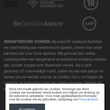
VERANTWOORD GOKKEN:
Bij yolo247-casino.in hechten
we veel belang aan verantwoord spelen, zowel voor onze
partners als voor onze spelers. Wij geloven dat online
casinospellen een aangename en positieve ervaring moeten
zijn, zonder zorgen over financieel verlies. Als u zich
gestrest of overweldigd voelt, raden wij aan een pauze te
nemen en uw welzijn voorop te stellen. Om u te helpen de
controle te behouden over uw casino-ervaring, bieden wij
een reeks nuttige hulpmiddelen en strategieën aan.
Deze site maakt gebruik van cookies. Sommige van deze
cookies zijn essentieel, terwijl andere ons helpen uw ervaring op
de website te verbeteren. Voor meer gedetailleerde informatie
over de cookies die wij gebruiken, raadpleeg ons
Privacybeleid
.
Accepteren