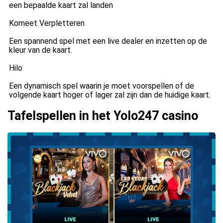
een bepaalde kaart zal landen
Komeet Verpletteren
Een spannend spel met een live dealer en inzetten op de
kleur van de kaart.
Hilo
Een dynamisch spel waarin je moet voorspellen of de
volgende kaart hoger of lager zal zijn dan de huidige kaart.
Tafelspellen in het Yolo247 casino