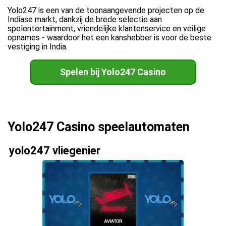
Yolo247 is een van de toonaangevende projecten op de
Indiase markt, dankzij de brede selectie aan
spelentertainment, vriendelijke klantenservice en veilige
opnames - waardoor het een kanshebber is voor de beste
vestiging in India.
Spelen bij Yolo247 Casino
Yolo247 Casino speelautomaten
yolo247 vliegenier