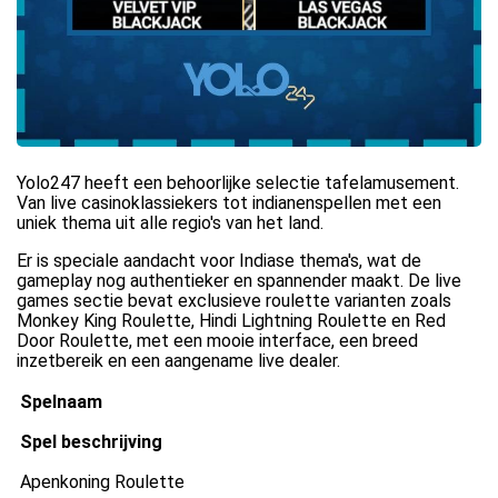
Yolo247 heeft een behoorlijke selectie tafelamusement.
Van live casinoklassiekers tot indianenspellen met een
uniek thema uit alle regio's van het land.
Er is speciale aandacht voor Indiase thema's, wat de
gameplay nog authentieker en spannender maakt. De live
games sectie bevat exclusieve roulette varianten zoals
Monkey King Roulette, Hindi Lightning Roulette en Red
Door Roulette, met een mooie interface, een breed
inzetbereik en een aangename live dealer.
Spelnaam
Spel beschrijving
Apenkoning Roulette