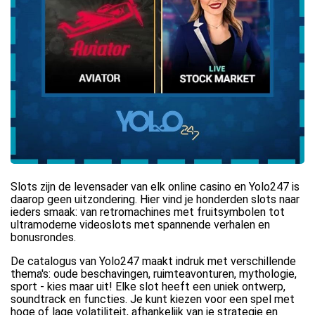
Slots zijn de levensader van elk online casino en Yolo247 is
daarop geen uitzondering. Hier vind je honderden slots naar
ieders smaak: van retromachines met fruitsymbolen tot
ultramoderne videoslots met spannende verhalen en
bonusrondes.
De catalogus van Yolo247 maakt indruk met verschillende
thema's: oude beschavingen, ruimteavonturen, mythologie,
sport - kies maar uit! Elke slot heeft een uniek ontwerp,
soundtrack en functies. Je kunt kiezen voor een spel met
hoge of lage volatiliteit, afhankelijk van je strategie en