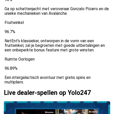
Ga op schattenjacht met veroveraar Gonzalo Pizarro en de
unieke mechanieken van Avalanche.
Fruitwinkel
96.7%
NetEnt's klassieker, ontworpen in de vorm van een
fruitwinkel, zal je begroeten met goede uitbetalingen en
een onbeperkte bonus feature met grote winsten.
Ruimte Oorlogen
96.89%
Een intergalactisch avontuur met gratis spins en
multipliers.
Live dealer-spellen op Yolo247