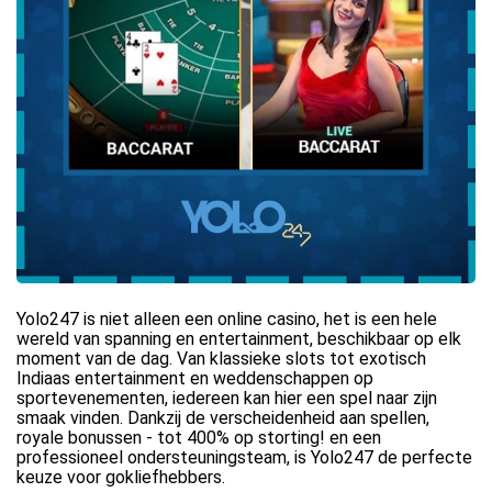
Yolo247 is niet alleen een online casino, het is een hele
wereld van spanning en entertainment, beschikbaar op elk
moment van de dag. Van klassieke slots tot exotisch
Indiaas entertainment en weddenschappen op
sportevenementen, iedereen kan hier een spel naar zijn
smaak vinden. Dankzij de verscheidenheid aan spellen,
royale bonussen - tot 400% op storting! en een
professioneel ondersteuningsteam, is Yolo247 de perfecte
keuze voor gokliefhebbers.