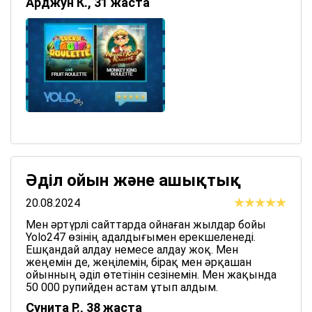
Арджун К., 31 жаста
Әділ ойын және ашықтық
20.08.2024
Мен әртүрлі сайттарда ойнаған жылдар бойы
Yolo247 өзінің адалдығымен ерекшеленеді.
Ешқандай алдау немесе алдау жоқ. Мен
жеңемін де, жеңілемін, бірақ мен әрқашан
ойынның әділ өтетінін сезінемін. Мен жақында
50 000 рупийден астам ұтып алдым.
Сунита Р., 38 жаста