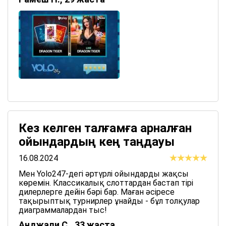
Кез келген талғамға арналған
ойындардың кең таңдауы
16.08.2024
Мен Yolo247-дегі әртүрлі ойындарды жақсы
көремін. Классикалық слоттардан бастап тірі
дилерлерге дейін бәрі бар. Маған әсіресе
тақырыптық турнирлер ұнайды - бұл толқулар
диаграммалардан тыс!
Анджали С., 33 жаста