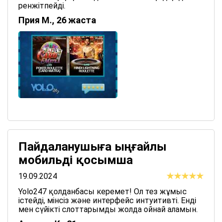
ренжітпейді.
Прия М., 26 жаста
Пайдаланушыға ыңғайлы
мобильді қосымша
19.09.2024
Yolo247 қолданбасы керемет! Ол тез жұмыс
істейді, мінсіз және интерфейс интуитивті. Енді
мен сүйікті слоттарымды жолда ойнай аламын.