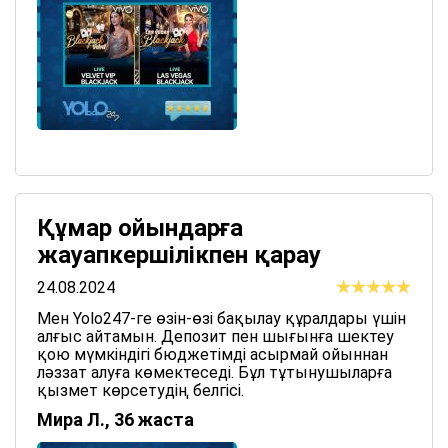
Құмар ойындарға
жауапкершілікпен қарау
24.08.2024
Мен Yolo247-ге өзін-өзі бақылау құралдары үшін
алғыс айтамын. Депозит пен шығынға шектеу
қою мүмкіндігі бюджетімді асырмай ойыннан
ләззат алуға көмектеседі. Бұл тұтынушыларға
қызмет көрсетудің белгісі.
Мира Л., 36 жаста