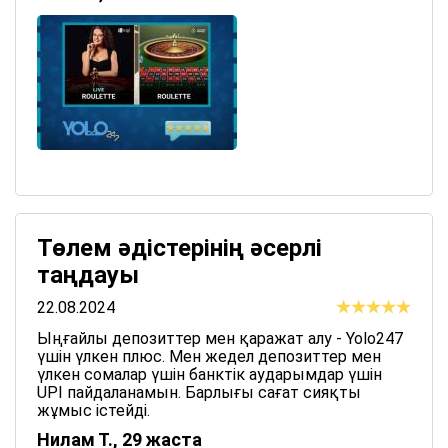
Төлем әдістерінің әсерлі
таңдауы
22.08.2024
Ыңғайлы депозиттер мен қаражат алу - Yolo247
үшін үлкен плюс. Мен жедел депозиттер мен
үлкен сомалар үшін банктік аударымдар үшін
UPI пайдаланамын. Барлығы сағат сияқты
жұмыс істейді.
Нилам Т., 29 жаста