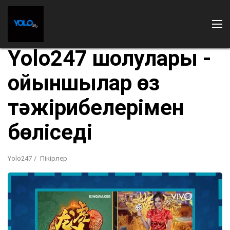
Yolo247 шолулары -
ойыншылар өз
тәжірибелерімен
бөліседі
Yolo247
Пікірлер