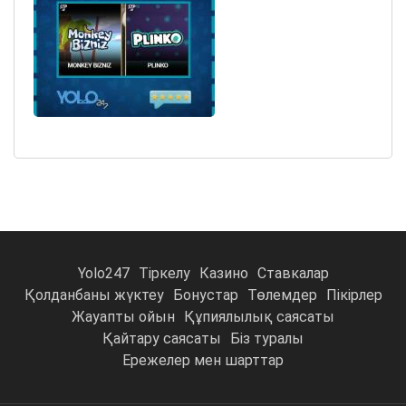
Yolo247
Тіркелу
Казино
Ставкалар
Қолданбаны жүктеу
Бонустар
Төлемдер
Пікірлер
Жауапты ойын
Құпиялылық саясаты
Қайтару саясаты
Біз туралы
Ережелер мен шарттар