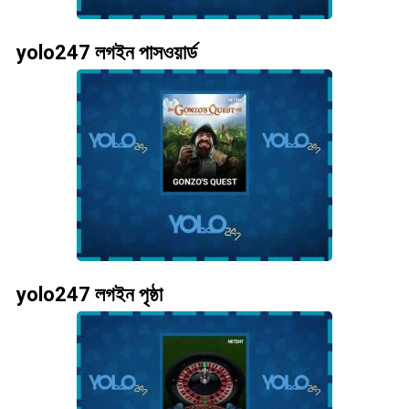
yolo247 লগইন পাসওয়ার্ড
yolo247 লগইন পৃষ্ঠা