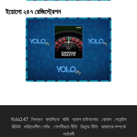
ইয়োলো ২৪৭ রেজিস্ট্রেশন
Yolo247
নিবন্ধন
ক্যাসিনো
বাজি
অ্যাপ ডাউনলোড
বোনাস
পেমেন্টস
রিভিউ
দায়িত্বশীল গেমিং
গোপনীয়তা নীতি
রিফান্ড নীতি
আমাদের সম্পর্কে
শর্তাবলী