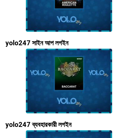
yolo247 সাইন আপ লগইন
yolo247 ব্যবহারকারী লগইন