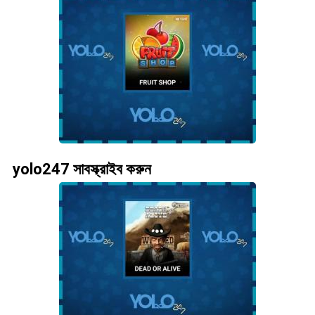
yolo247 সাবস্ক্রাইব করুন