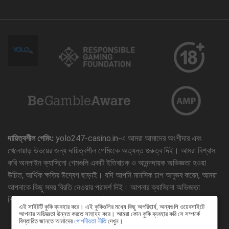
দায়িত্বশীল গেমিং:
yolo247-casino.in-এ আমরা আমাদের অংশীদার এবং
খেলোয়াড় উভয়ের জন্য দায়িত্বশীল গেমিংকে অত্যন্ত গুরুত্ব দিই। আমরা বিশ্বাস
করি অনলাইন ক্যাসিনো গেমগুলি একটি ইতিবাচক ও আনন্দদায়ক অভিজ্ঞতা হওয়া
উচিত, আর্থিক ক্ষতির উদ্বেগ ছাড়াই। যদি আপনি মানসিক চাপ অনুভব করেন, আমরা
আপনাকে কিছু সময় বিরতি নেওয়ার পরামর্শ দিই। আপনার ক্যাসিনো অভিজ্ঞতা
নিয়ন্ত্রণে রাখতে, আমরা সহায়ক রিসোর্স এবং কৌশল সরবরাহ করি।
এই সাইটটি কুকি ব্যবহার করে। এই কুকিগুলির মধ্যে কিছু অপরিহার্য, অন্যগুলি ওয়েবসাইটে
আপনার অভিজ্ঞতা উন্নত করতে সাহায্য করে। আমরা কোন কুকি ব্যবহার করি সে সম্পর্কে
বিস্তারিত জানতে আমাদের
গোপনীয়তা নীতি
দেখুন।