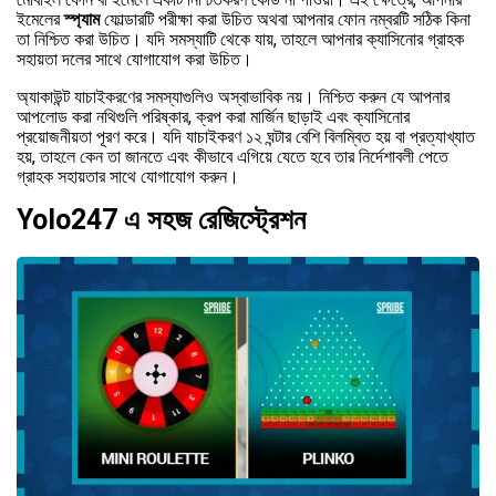
ইমেলের
স্প্যাম
ফোল্ডারটি পরীক্ষা করা উচিত অথবা আপনার ফোন নম্বরটি সঠিক কিনা
তা নিশ্চিত করা উচিত। যদি সমস্যাটি থেকে যায়, তাহলে আপনার ক্যাসিনোর গ্রাহক
সহায়তা দলের সাথে যোগাযোগ করা উচিত।
অ্যাকাউন্ট যাচাইকরণের সমস্যাগুলিও অস্বাভাবিক নয়। নিশ্চিত করুন যে আপনার
আপলোড করা নথিগুলি পরিষ্কার, ক্রপ করা মার্জিন ছাড়াই এবং ক্যাসিনোর
প্রয়োজনীয়তা পূরণ করে। যদি যাচাইকরণ ১২ ঘন্টার বেশি বিলম্বিত হয় বা প্রত্যাখ্যাত
হয়, তাহলে কেন তা জানতে এবং কীভাবে এগিয়ে যেতে হবে তার নির্দেশাবলী পেতে
গ্রাহক সহায়তার সাথে যোগাযোগ করুন।
Yolo247 এ সহজ রেজিস্ট্রেশন