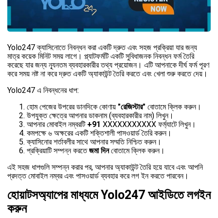
Yolo247 ক্যাসিনোতে নিবন্ধন করা একটি দ্রুত এবং সহজ প্রক্রিয়া যার জন্য
মাত্র কয়েক মিনিট সময় লাগে। প্ল্যাটফর্মটি একটি সুবিধাজনক নিবন্ধন ফর্ম তৈরি
করেছে যার জন্য ন্যূনতম ব্যবহারকারীর তথ্য প্রয়োজন। এটি আপনাকে দীর্ঘ ফর্ম পূরণ
করে সময় নষ্ট না করে দ্রুত একটি অ্যাকাউন্ট তৈরি করতে এবং খেলা শুরু করতে দেয়।
Yolo247 এ নিবন্ধনের ধাপ:
হোম পেজের উপরের ডানদিকে কোণায়
"রেজিস্টার"
বোতামে ক্লিক করুন।
উপযুক্ত ক্ষেত্রে আপনার ডাকনাম (ব্যবহারকারীর নাম) লিখুন।
আপনার মোবাইল নম্বরটি
+91
XXXXXXXXXXX ফর্ম্যাটে লিখুন।
কমপক্ষে ৬ অক্ষরের একটি শক্তিশালী পাসওয়ার্ড তৈরি করুন।
ক্যাসিনোর শর্তাবলীর সাথে আপনার সম্মতি নিশ্চিত করুন।
প্রক্রিয়াটি সম্পন্ন করতে
জমা দিন
বোতামে ক্লিক করুন।
এই সহজ ধাপগুলি সম্পন্ন করার পর, আপনার অ্যাকাউন্ট তৈরি হয়ে যাবে এবং আপনি
প্রদত্ত মোবাইল নম্বর এবং পাসওয়ার্ড ব্যবহার করে লগ ইন করতে পারবেন।
হোয়াটসঅ্যাপের মাধ্যমে Yolo247 আইডিতে লগইন
করুন