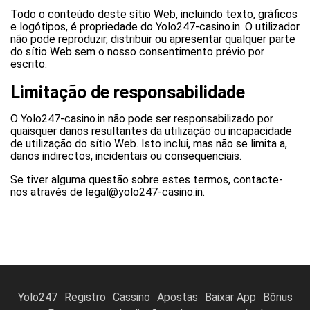
Todo o conteúdo deste sítio Web, incluindo texto, gráficos
e logótipos, é propriedade do Yolo247-casino.in. O utilizador
não pode reproduzir, distribuir ou apresentar qualquer parte
do sítio Web sem o nosso consentimento prévio por
escrito.
Limitação de responsabilidade
O Yolo247-casino.in não pode ser responsabilizado por
quaisquer danos resultantes da utilização ou incapacidade
de utilização do sítio Web. Isto inclui, mas não se limita a,
danos indirectos, incidentais ou consequenciais.
Se tiver alguma questão sobre estes termos, contacte-
nos através de legal@yolo247-casino.in.
Yolo247
Registro
Cassino
Apostas
Baixar App
Bônus