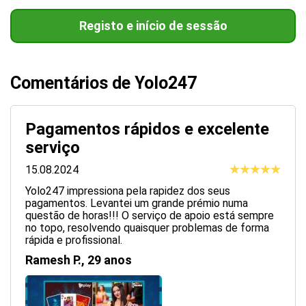
Registo e início de sessão
Comentários de Yolo247
Pagamentos rápidos e excelente
serviço
15.08.2024
Yolo247 impressiona pela rapidez dos seus
pagamentos. Levantei um grande prémio numa
questão de horas!!! O serviço de apoio está sempre
no topo, resolvendo quaisquer problemas de forma
rápida e profissional.
Ramesh P., 29 anos