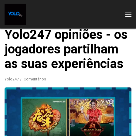
Yolo247
Registro
Cassino
Apostas
Bônus
Baixar
Yolo247 opiniões - os
Pagamentos
Avaliações
Aviator
Vortex
Chicken Road
jogadores partilham
as suas experiências
Yolo247
Comentários