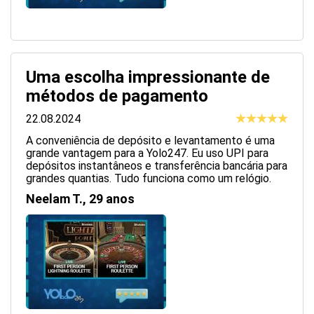
Uma escolha impressionante de
métodos de pagamento
22.08.2024
A conveniência de depósito e levantamento é uma
grande vantagem para a Yolo247. Eu uso UPI para
depósitos instantâneos e transferência bancária para
grandes quantias. Tudo funciona como um relógio.
Neelam T., 29 anos