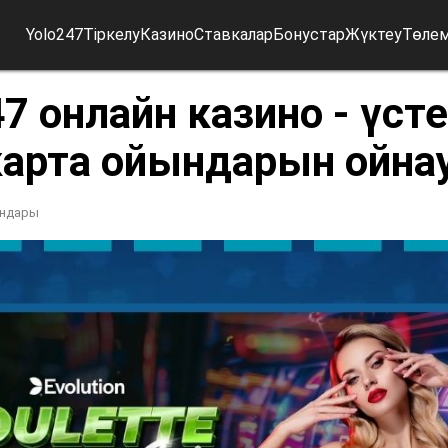
Yolo247
Тіркелу
Казино
Ставкалар
Бонустар
Жүктеу
Төле
47 онлайн казино - үст
карта ойындарын ойна
ындары