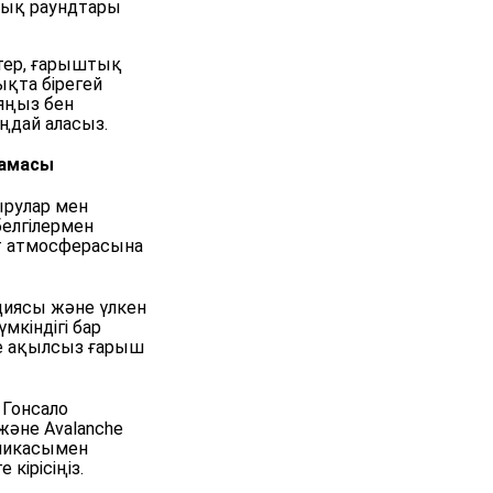
тық раундтары
ттер, ғарыштық
ықта бірегей
ияңыз бен
ңдай аласыз.
тамасы
ырулар мен
белгілермен
ет атмосферасына
циясы және үлкен
мкіндігі бар
 ақылсыз ғарыш
 Гонсало
және Avalanche
аникасымен
 кірісіңіз.