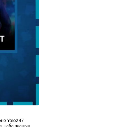
не Yolo247
ы таба аласыз: