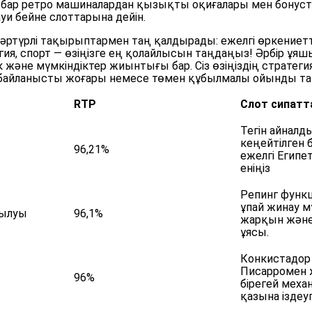
 бар ретро машиналардан қызықты оқиғалары мен бонус
ауи бейне слоттарына дейін.
 әртүрлі тақырыптармен таң қалдырады: ежелгі өркение
гия, спорт — өзіңізге ең қолайлысын таңдаңыз! Әрбір ұяш
к және мүмкіндіктер жиынтығы бар. Сіз өзіңіздің стратег
байланысты жоғары немесе төмен құбылмалы ойынды та
RTP
Слот сипат
Тегін айналд
кеңейтілген 
96,21%
ежелгі Егип
еніңіз
Репинг функ
ұпай жинау мү
ылуы
96,1%
жарқын және
ұясы.
Конкистадор
Писарромен 
96%
бірегей мех
қазына іздеуге