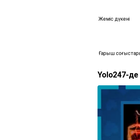
Жеміс дүкені
Ғарыш соғыстар
Yolo247-де