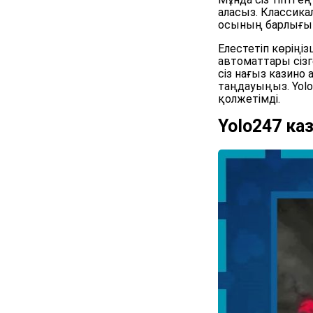
аласыз. Классика
осының барлығын
Елестетіп көріңі
автоматтары сізг
сіз нағыз казино 
таңдауыңыз. Yolo
қолжетімді.
Yolo247 ка