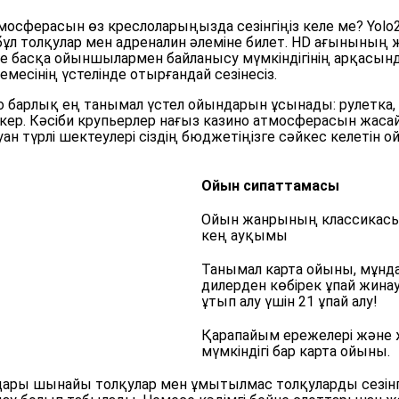
мосферасын өз креслоларыңызда сезінгіңіз келе ме? Yolo24
 бұл толқулар мен адреналин әлеміне билет. HD ағынының 
 басқа ойыншылармен байланысу мүмкіндігінің арқасында 
месінің үстелінде отырғандай сезінесіз.
ино барлық ең танымал үстел ойындарын ұсынады: рулетка,
кер. Кәсіби крупьерлер нағыз казино атмосферасын жас
ан түрлі шектеулері сіздің бюджетіңізге сәйкес келетін 
Ойын сипаттамасы
Ойын жанрының классикасы
кең ауқымы
Танымал карта ойыны, мұнда 
дилерден көбірек ұпай жина
ұтып алу үшін 21 ұпай алу!
Қарапайым ережелері және 
мүмкіндігі бар карта ойыны.
ндары шынайы толқулар мен ұмытылмас толқуларды сезінгі