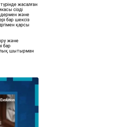
 түрінде жасалған
икасы сізді
дермен және
ері бар шексіз
дігімен қарсы
ыру және
і бар
алық шытырман